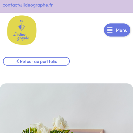
contact@lideographe.fr
Menu
Retour au portfolio