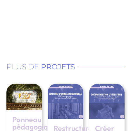
PLUS DE
PROJETS
Panneau
pédagogique
Restructurer
Créer