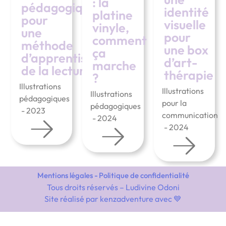
: la
pédagogiques
identité
platine
pour
visuelle
vinyle,
une
pour
comment
méthode
une box
ça
d’apprentissage
d’art-
marche
de la lecture
thérapie
?
Illustrations
Illustrations
Illustrations
pédagogiques
pour la
pédagogiques
- 2023
communication
- 2024
- 2024
Mentions légales -
Politique de confidentialité
Tous droits réservés – Ludivine Odoni
Site réalisé par
kenzadventure
avec 💙