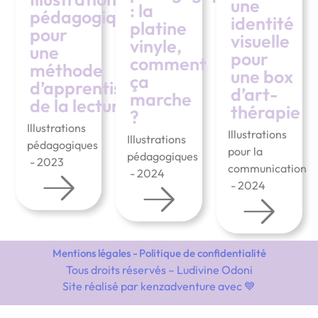
une
: la
pédagogiques
identité
platine
pour
visuelle
vinyle,
une
pour
comment
méthode
une box
ça
d’apprentissage
d’art-
marche
de la lecture
thérapie
?
Illustrations
Illustrations
Illustrations
pédagogiques
pour la
pédagogiques
- 2023
communication
- 2024
- 2024
Mentions légales -
Politique de confidentialité
Tous droits réservés – Ludivine Odoni
Site réalisé par
kenzadventure
avec 💙